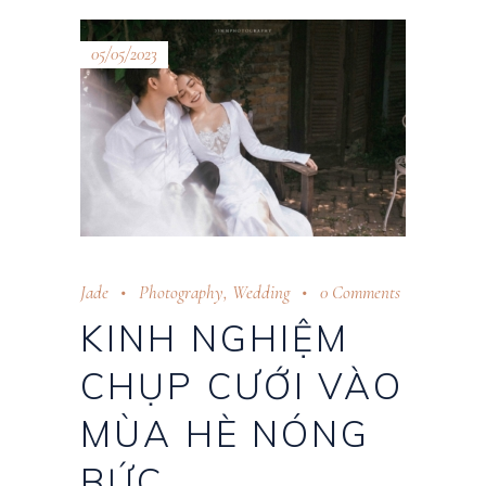
05/05/2023
Jade
Photography
,
Wedding
0 Comments
KINH NGHIỆM
CHỤP CƯỚI VÀO
MÙA HÈ NÓNG
BỨC