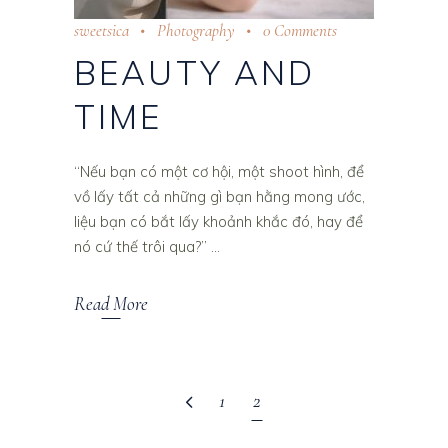
sweetsica
Photography
0 Comments
BEAUTY AND
TIME
“Nếu bạn có một cơ hội, một shoot hình, để
vồ lấy tất cả những gì bạn hằng mong ước,
liệu bạn có bắt lấy khoảnh khắc đó, hay để
nó cứ thế trôi qua?”
Read More
1
2