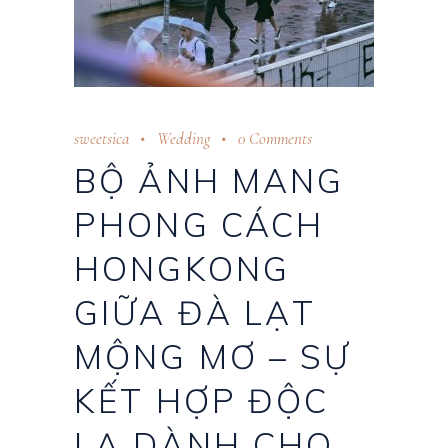
sweetsica
Wedding
0 Comments
BỘ ẢNH MANG
PHONG CÁCH
HONGKONG
GIỮA ĐÀ LẠT
MỘNG MƠ – SỰ
KẾT HỢP ĐỘC
LẠ DÀNH CHO