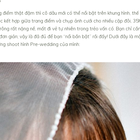
?
g điểm thật đậm thì cô dâu mới có thể nổi bật trên khung hình, th
iệc kết hợp giữa trang điểm và chụp ảnh cưới cho nhiều cặp đôi,
trông rất nặng nề, mất đi vẻ tự nhiên trong trẻo vốn có. Bạn chỉ c
ơn giản; vậy là đã đủ để bạn “nổi bần bật” rồi đấy! Dưới đây là 
ng shoot hình Pre-wedding của mình: