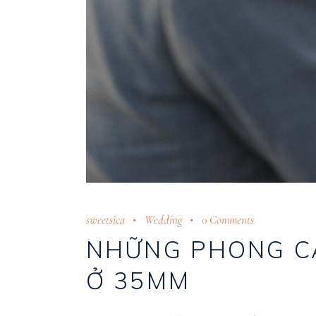
sweetsica
Wedding
0 Comments
NHỮNG PHONG C
Ở 35MM