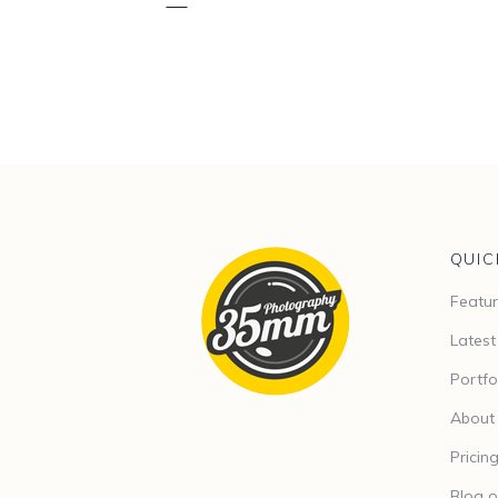
QUIC
Featur
Lates
Portfo
About
Pricin
Blog o