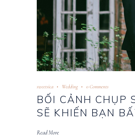
sweetsica
Wedding
0 Comments
BỐI CẢNH CHỤP 
SẼ KHIẾN BẠN B
Read More