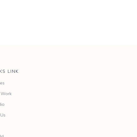
KS LINK
es
t Work
lio
 Us
g
ld